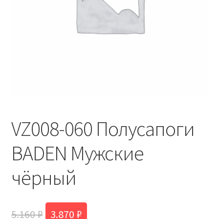
VZ008-060 Полусапоги
BADEN Мужские
чёрный
Первоначальная
Текущая
5.160
₽
3.870
₽