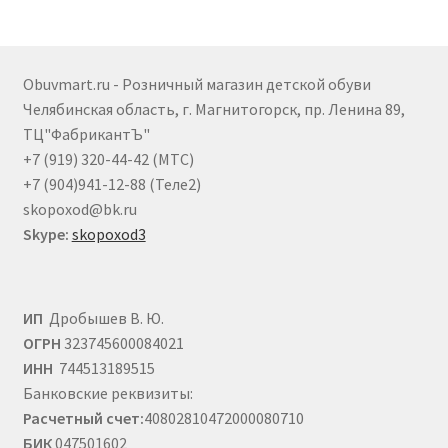
Опции
можно
выбрать
Obuvmart.ru - Розничный магазин детской обуви
на
Челябинская область, г. Магнитогорск, пр. Ленина 89,
странице
ТЦ"ФабрикантЪ"
товара.
+7 (919) 320-44-42 (МТС)
+7 (904)941-12-88 (Теле2)
skopoxod@bk.ru
Skype:
skopoxod3
ИП
Дробышев В. Ю.
ОГРН
323745600084021
ИНН
744513189515
Банковские реквизиты:
Расчетный счет:
40802810472000080710
БИК
047501602