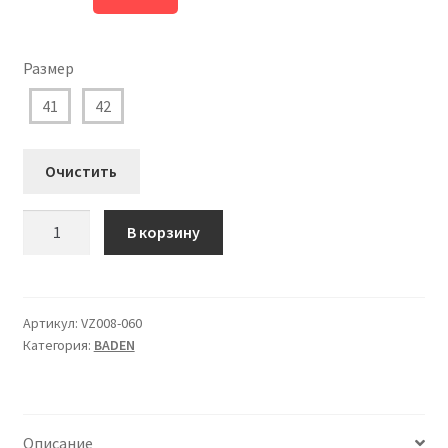
цена
цена:
составляла
3.870 ₽.
Размер
5.160 ₽.
41
42
Очистить
Количество
В корзину
товара
VZ008-
060
Полусапоги
Артикул:
VZ008-060
Категория:
BADEN
BADEN
Мужские
чёрный
Описание