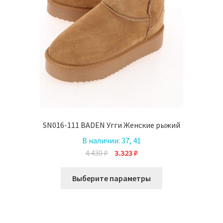
SN016-111 BADEN Угги Женские рыжий
В наличии:
37, 41
Первоначальная
Текущая
4.430
₽
3.323
₽
цена
цена:
Этот
составляла
3.323 ₽.
Выберите параметры
товар
4.430 ₽.
имеет
несколько
вариаций.