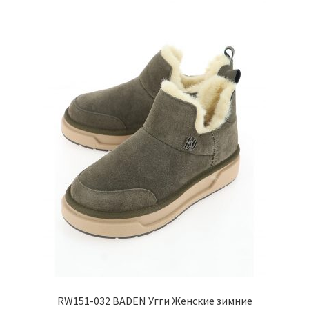
можно
выбрать
на
странице
товара.
RW151-032 BADEN Угги Женские зимние