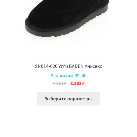
SN014-020 Угги BADEN Унисекс
В наличии:
39, 40
Первоначальная
Текущая
4.510
₽
3.383
₽
цена
цена:
Этот
составляла
3.383 ₽.
Выберите параметры
товар
4.510 ₽.
имеет
несколько
вариаций.
Опции