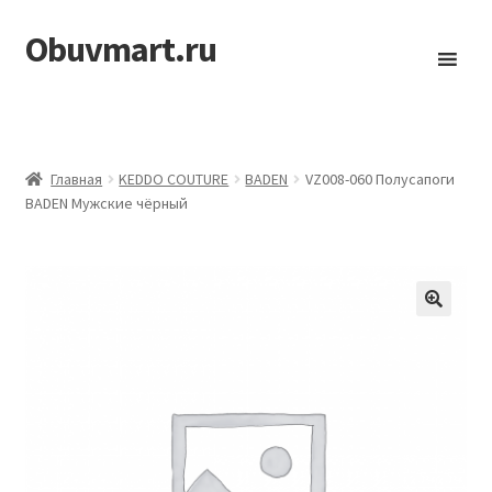
Obuvmart.ru
Перейти
Перейти
к
к
навигации
содержимому
Главная
KEDDO COUTURE
BADEN
VZ008-060 Полусапоги
BADEN Мужские чёрный
🔍