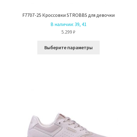
F7707-25 Кроссовки STROBBS для девочки
В наличии:
39, 41
5.299
₽
Этот
Выберите параметры
товар
имеет
несколько
вариаций.
Опции
можно
выбрать
на
странице
товара.