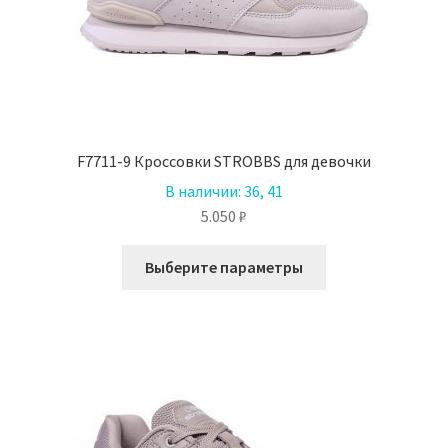
F7711-9 Кроссовки STROBBS для девочки
В наличии:
36, 41
5.050
₽
Этот
Выберите параметры
товар
имеет
несколько
вариаций.
Опции
можно
выбрать