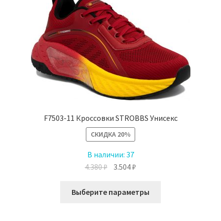
можно
выбрать
на
странице
товара.
F7503-11 Кроссовки STROBBS Унисекс
СКИДКА
20%
В наличии:
37
Первоначальная
Текущая
4.380
₽
3.504
₽
цена
цена:
Этот
составляла
3.504 ₽.
Выберите параметры
товар
4.380 ₽.
имеет