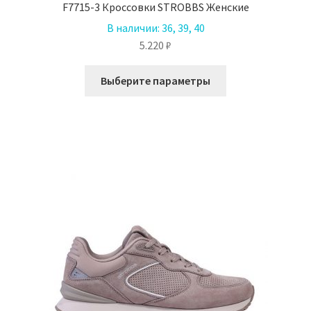
F7715-3 Кроссовки STROBBS Женские
В наличии:
36, 39, 40
5.220
₽
Этот
Выберите параметры
товар
имеет
несколько
вариаций.
Опции
можно
выбрать
на
странице
товара.