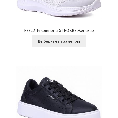
F7722-16 Слипоны STROBBS Женские
Этот
Выберите параметры
товар
имеет
несколько
вариаций.
Опции
можно
выбрать
на
странице
товара.