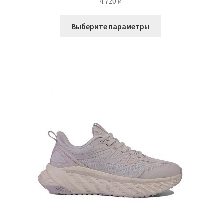
4.720
₽
Этот
Выберите параметры
товар
имеет
несколько
вариаций.
Опции
можно
выбрать
на
странице
товара.