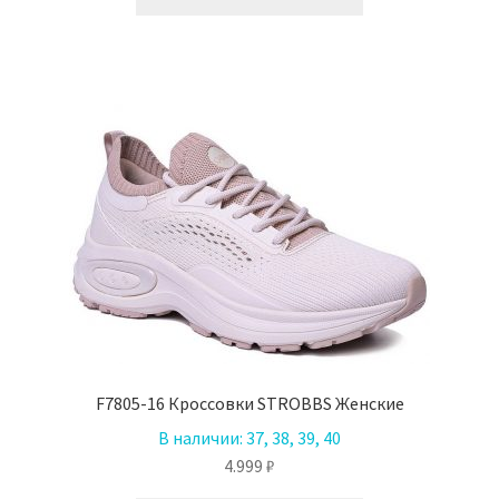
товар
имеет
несколько
вариаций.
Опции
можно
выбрать
на
странице
товара.
F7805-16 Кроссовки STROBBS Женские
В наличии:
37, 38, 39, 40
4.999
₽