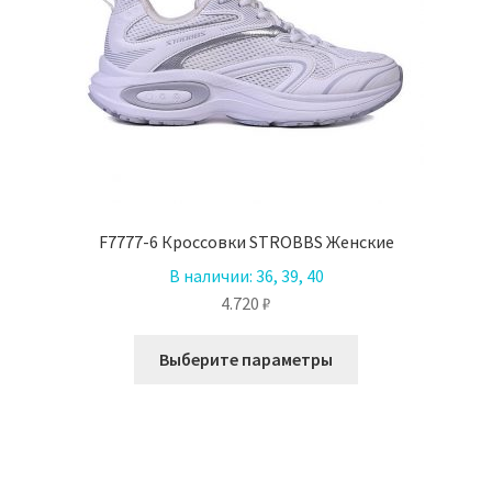
товара.
F7777-6 Кроссовки STROBBS Женские
В наличии:
36, 39, 40
4.720
₽
Этот
Выберите параметры
товар
имеет
несколько
вариаций.
Опции