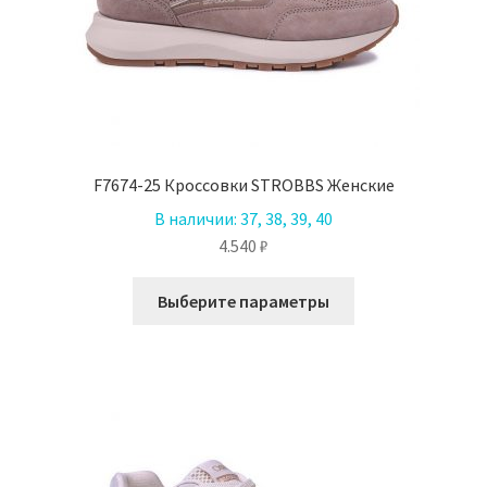
F7674-25 Кроссовки STROBBS Женские
В наличии:
37, 38, 39, 40
4.540
₽
Этот
Выберите параметры
товар
имеет
несколько
вариаций.
Опции
можно
выбрать