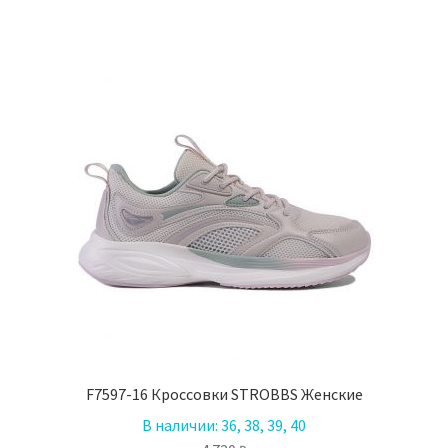
несколько
вариаций.
Опции
можно
выбрать
на
странице
товара.
F7597-16 Кроссовки STROBBS Женские
В наличии:
36, 38, 39, 40