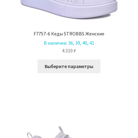
F7757-6 Кеды STROBBS Женские
В наличии:
36, 39, 40, 41
4.310
₽
Этот
Выберите параметры
товар
имеет
несколько
вариаций.
Опции
можно
выбрать
на
странице