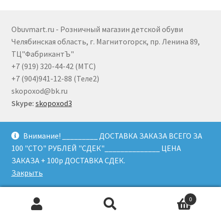
Obuvmart.ru - Розничный магазин детской обуви
Челябинская область, г. Магнитогорск, пр. Ленина 89,
ТЦ"ФабрикантЪ"
+7 (919) 320-44-42 (МТС)
+7 (904)941-12-88 (Теле2)
skopoxod@bk.ru
Skype:
skopoxod3
Внимание! _________ ДОСТАВКА ЗАКАЗА ВСЕГО ЗА
ИП
Дробышев В. Ю.
100 "СТО" РУБЛЕЙ "СДЕК"______________ ЦЕНА
ОГРН
323745600084021
ЗАКАЗА + 100р ДОСТАВКА СДЕК.
ИНН
744513189515
Закрыть
Банковские реквизиты:
Расчетный счет:
40802810472000080710
0
Искать:
Поиск
БИК
047501602
Кор.счет
30101810700000000602