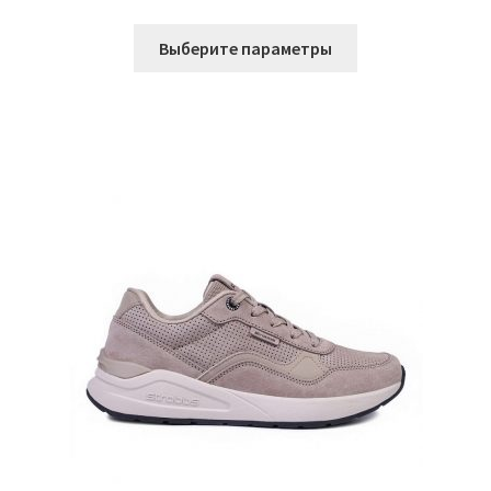
Этот
Выберите параметры
товар
имеет
несколько
вариаций.
Опции
можно
выбрать
на
странице
товара.