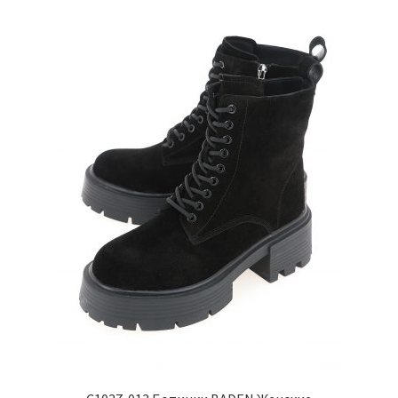
Опции
можно
выбрать
на
странице
товара.