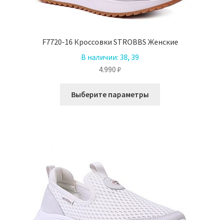
F7720-16 Кроссовки STROBBS Женские
В наличии:
38, 39
4.990
₽
Этот
Выберите параметры
товар
имеет
несколько
вариаций.
Опции
можно
выбрать
на
странице
товара.