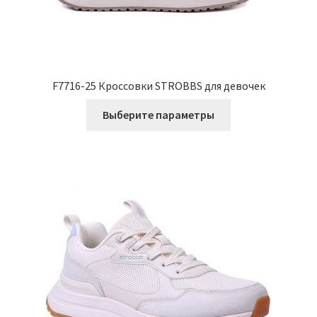
F7716-25 Кроссовки STROBBS для девочек
Этот
Выберите параметры
товар
имеет
несколько
вариаций.
Опции
можно
выбрать
на
странице
товара.