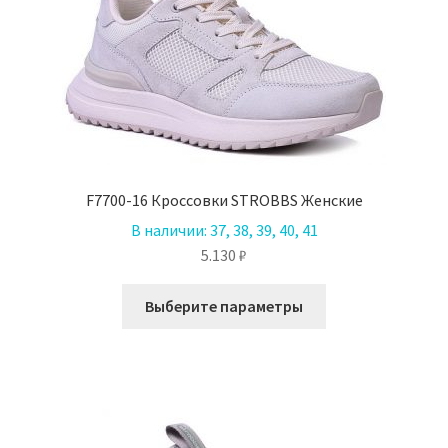
на
странице
товара.
F7700-16 Кроссовки STROBBS Женские
В наличии:
37, 38, 39, 40, 41
5.130
₽
Этот
Выберите параметры
товар
имеет
несколько
вариаций.
Опции
можно