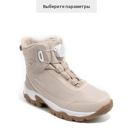
Этот
Выберите параметры
товар
имеет
несколько
вариаций.
Опции
можно
выбрать
на
странице
товара.