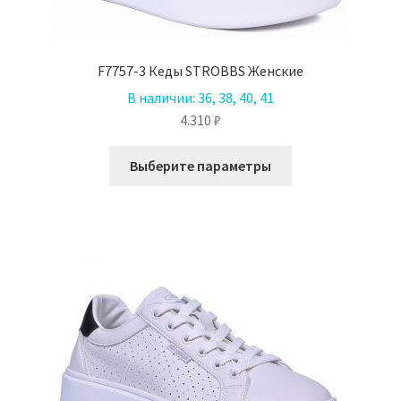
F7757-3 Кеды STROBBS Женские
В наличии:
36, 38, 40, 41
4.310
₽
Этот
Выберите параметры
товар
имеет
несколько
вариаций.
Опции
можно
выбрать
на
странице
товара.