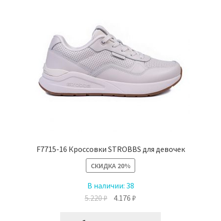
выбрать
на
странице
товара.
F7715-16 Кроссовки STROBBS для девочек
СКИДКА
20%
В наличии:
38
Первоначальная
Текущая
5.220
₽
4.176
₽
цена
цена:
Этот