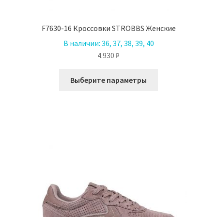
F7630-16 Кроссовки STROBBS Женские
В наличии:
36, 37, 38, 39, 40
4.930
₽
Этот
Выберите параметры
товар
имеет
несколько
вариаций.
Опции
можно
выбрать
на
странице
товара.