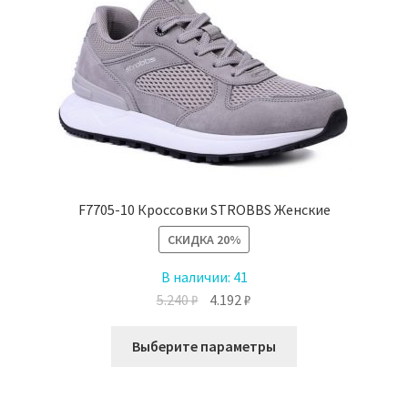
выбрать
на
странице
товара.
F7705-10 Кроссовки STROBBS Женские
СКИДКА
20%
В наличии:
41
Первоначальная
Текущая
5.240
₽
4.192
₽
цена
цена:
Этот
составляла
4.192 ₽.
Выберите параметры
товар
5.240 ₽.
имеет
несколько