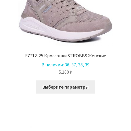
на
странице
товара.
F7712-25 Кроссовки STROBBS Женские
В наличии:
36, 37, 38, 39
5.160
₽
Этот
Выберите параметры
товар
имеет
несколько
вариаций.
Опции
можно