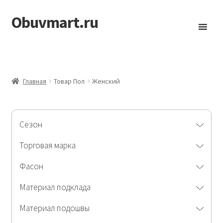
Obuvmart.ru
Перейти
Перейти
к
к
навигации
содержимому
Главная
Товар Пол
Женский
Сезон
Торговая марка
Фасон
Материал подклада
Материал подошвы