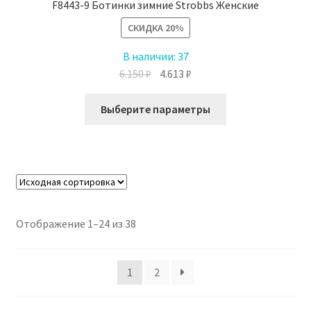
F8443-9 Ботинки зимние Strobbs Женские
СКИДКА
20%
В наличии:
37
Первоначальная
Текущая
6.150
₽
4.613
₽
цена
цена:
Этот
составляла
4.613 ₽.
Выберите параметры
товар
6.150 ₽.
имеет
несколько
вариаций.
Опции
можно
выбрать
Отображение 1–24 из 38
на
странице
1
2
товара.