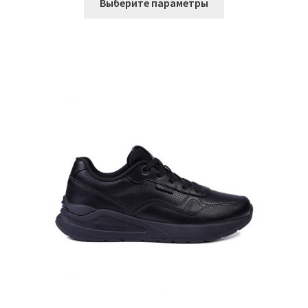
составляла
4.176 ₽.
Выберите параметры
товар
5.220 ₽.
имеет
несколько
вариаций.
Опции
можно
выбрать
на
странице
товара.