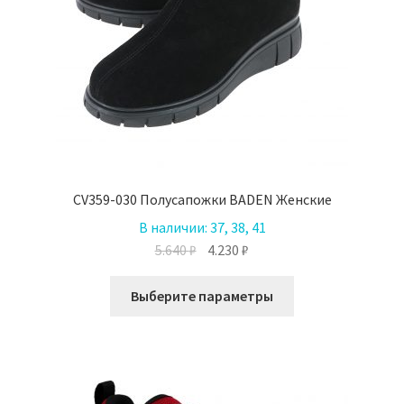
CV359-030 Полусапожки BADEN Женские
В наличии:
37, 38, 41
Первоначальная
Текущая
5.640
₽
4.230
₽
цена
цена:
Этот
составляла
4.230 ₽.
Выберите параметры
товар
5.640 ₽.
имеет
несколько
вариаций.
Опции