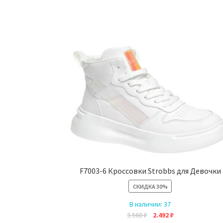
F7003-6 Кроссовки Strobbs для Девочки
СКИДКА
30%
В наличии:
37
Первоначальная
Текущая
3.560
₽
2.492
₽