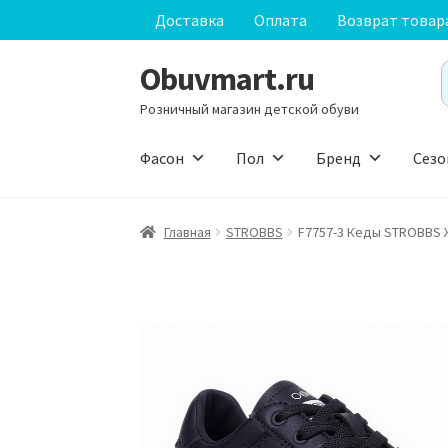
Доставка
Оплата
Возврат товар
Obuvmart.ru
Перейти
Перейти
S
к
к
f
Розничный магазин детской обуви
навигации
содержимому
Фасон
Пол
Бренд
Сезо
Главная
STROBBS
F7757-3 Кеды STROBBS