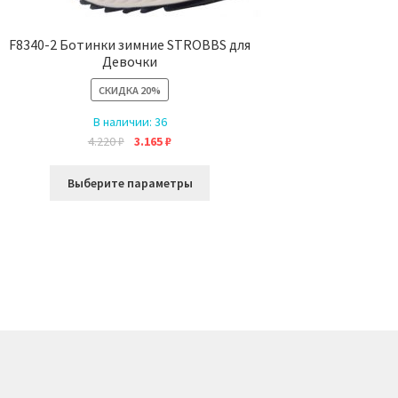
F8340-2 Ботинки зимние STROBBS для
Девочки
СКИДКА
20%
В наличии:
36
Первоначальная
Текущая
4.220
₽
3.165
₽
цена
цена:
Этот
составляла
3.165 ₽.
Выберите параметры
товар
4.220 ₽.
имеет
несколько
вариаций.
Опции
можно
выбрать
на
странице
товара.