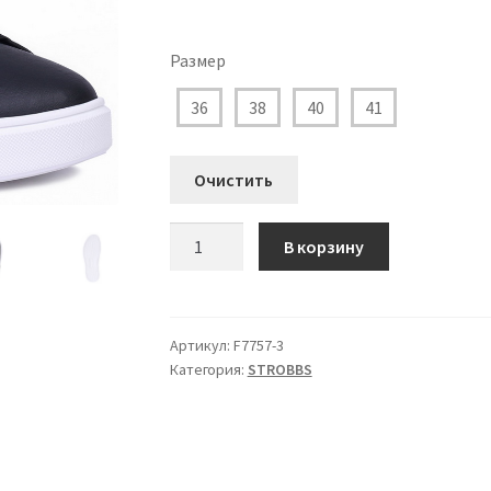
Размер
36
38
40
41
Очистить
Количество
В корзину
товара
F7757-
3
Кеды
Артикул:
F7757-3
Категория:
STROBBS
STROBBS
Женские