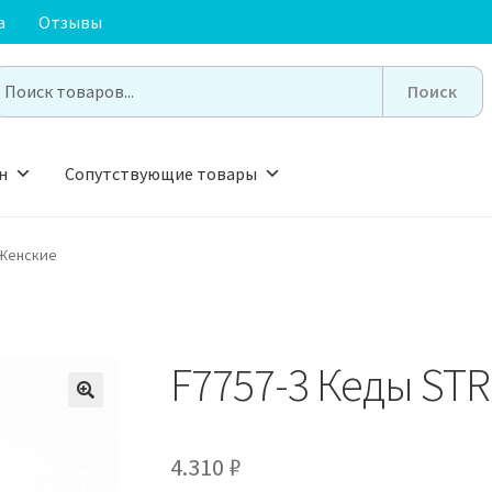
а
Отзывы
earch
or:
н
Сопутствующие товары
 Женские
F7757-3 Кеды ST
🔍
4.310
₽