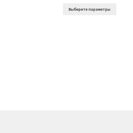
цена
цена:
Этот
составляла
2.492 ₽.
Выберите параметры
товар
3.560 ₽.
имеет
несколь
вариаци
Опции
можно
выбрать
на
страниц
товара.