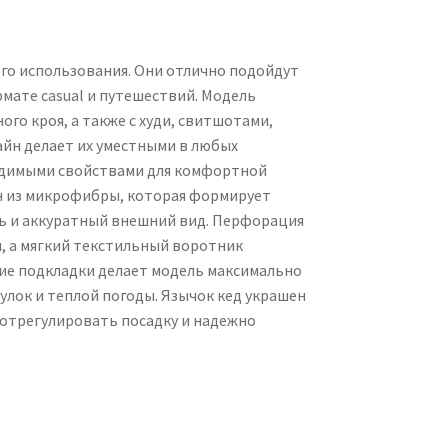
го использования. Они отлично подойдут
рмате casual и путешествий. Модель
го кроя, а также с худи, свитшотами,
айн делает их уместными в любых
одимыми свойствами для комфортной
н из микрофибры, которая формирует
ь и аккуратный внешний вид. Перфорация
, а мягкий текстильный воротник
ие подкладки делает модель максимально
улок и теплой погоды. Язычок кед украшен
 отрегулировать посадку и надежно