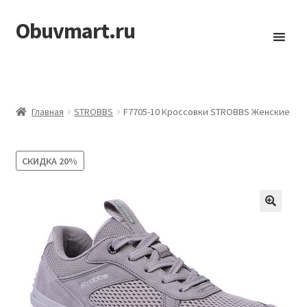
Obuvmart.ru
Перейти
Перейти
к
к
навигации
содержимому
Главная
STROBBS
F7705-10 Кроссовки STROBBS Женские
СКИДКА
20%
🔍