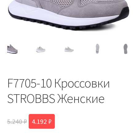
F7705-10 Кроссовки
STROBBS Женские
Первоначальная
Текущая
5.240
₽
4.192
₽
цена
цена: