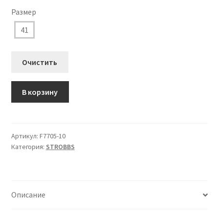
составляла
4.192 ₽.
Размер
5.240 ₽.
41
Очистить
Количество
В корзину
товара
F7705-
10
Кроссовки
Артикул:
F7705-10
Категория:
STROBBS
STROBBS
Женские
Описание