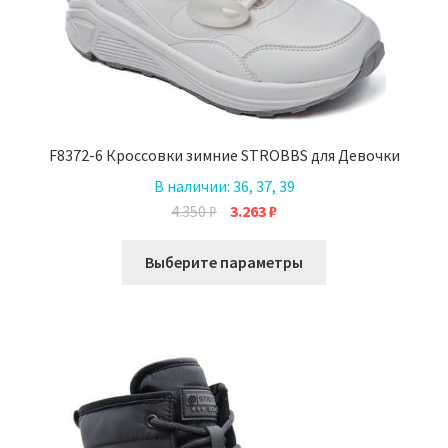
F8372-6 Кроссовки зимние STROBBS для Девочки
В наличии:
36, 37, 39
Первоначальная
Текущая
4.350
₽
3.263
₽
цена
цена:
Этот
составляла
3.263 ₽.
Выберите параметры
товар
4.350 ₽.
имеет
несколько
вариаций.
Опции
можно
выбрать