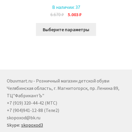
В наличии:
37
Первоначальная
Текущая
6.670
₽
5.003
₽
цена
цена:
Этот
составляла
5.003 ₽.
Выберите параметры
товар
6.670 ₽.
имеет
несколько
вариаций.
Опции
можно
выбрать
Obuvmart.ru - Розничный магазин детской обуви
на
Челябинская область, г. Магнитогорск, пр. Ленина 89,
странице
ТЦ"ФабрикантЪ"
товара.
+7 (919) 320-44-42 (МТС)
+7 (904)941-12-88 (Теле2)
skopoxod@bk.ru
Skype:
skopoxod3