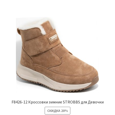
имеет
несколько
вариаций.
Опции
можно
выбрать
на
странице
товара.
F8426-12 Кроссовки зимние STROBBS для Девочки
СКИДКА
20%