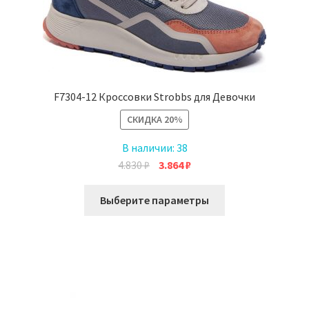
странице
товара.
F7304-12 Кроссовки Strobbs для Девочки
СКИДКА
20%
В наличии:
38
Первоначальная
Текущая
4.830
₽
3.864
₽
цена
цена:
Этот
составляла
3.864 ₽.
Выберите параметры
товар
4.830 ₽.
имеет
несколько
вариаций.
Опции
можно