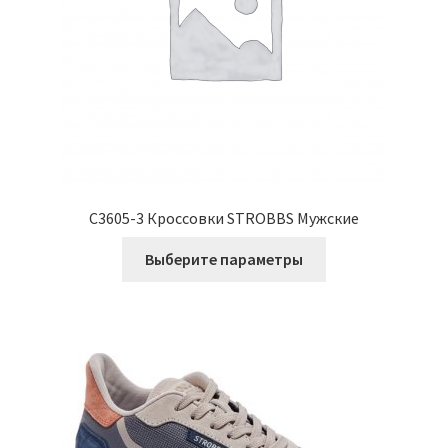
C3605-3 Кроссовки STROBBS Мужские
Этот
Выберите параметры
товар
имеет
несколько
вариаций.
Опции
можно
выбрать
на