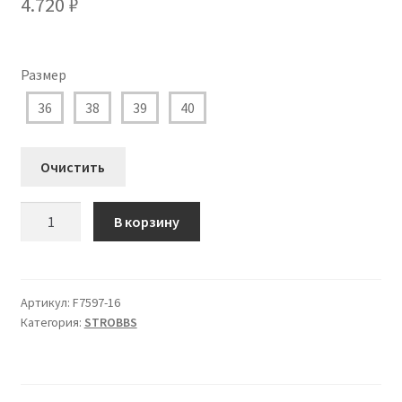
4.720
₽
Размер
36
38
39
40
Очистить
Количество
В корзину
товара
F7597-
16
Кроссовки
Артикул:
F7597-16
Категория:
STROBBS
STROBBS
Женские