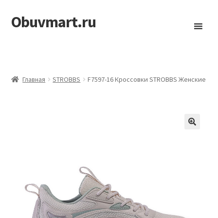
Obuvmart.ru
Перейти
Перейти
к
к
навигации
содержимому
Главная
STROBBS
F7597-16 Кроссовки STROBBS Женские
🔍