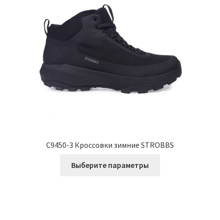
выбрать
на
странице
товара.
C9450-3 Кроссовки зимние STROBBS
Этот
Выберите параметры
товар
имеет
несколько
вариаций.