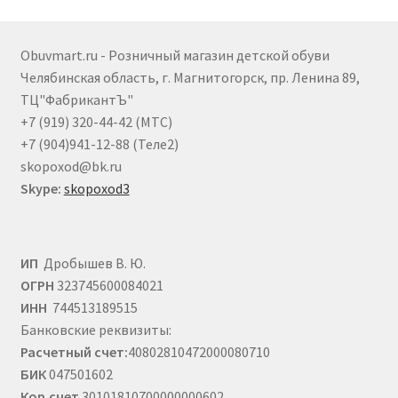
Опции
можно
выбрать
Obuvmart.ru - Розничный магазин детской обуви
на
Челябинская область, г. Магнитогорск, пр. Ленина 89,
странице
ТЦ"ФабрикантЪ"
товара.
+7 (919) 320-44-42 (МТС)
+7 (904)941-12-88 (Теле2)
skopoxod@bk.ru
Skype:
skopoxod3
ИП
Дробышев В. Ю.
ОГРН
323745600084021
ИНН
744513189515
Банковские реквизиты:
Расчетный счет:
40802810472000080710
БИК
047501602
Кор.счет
30101810700000000602