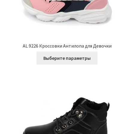
AL 9226 Кроссовки Антилопа для Девочки
Этот
Выберите параметры
товар
имеет
несколько
вариаций.
Опции
можно
выбрать
на
странице
товара.