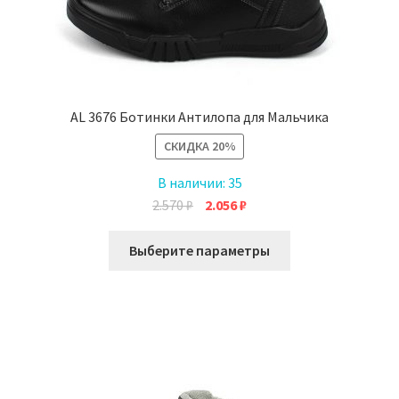
AL 3676 Ботинки Антилопа для Мальчика
СКИДКА
20%
В наличии:
35
Первоначальная
Текущая
2.570
₽
2.056
₽
цена
цена:
Этот
составляла
2.056 ₽.
Выберите параметры
товар
2.570 ₽.
имеет
несколько
вариаций.
Опции
можно
выбрать