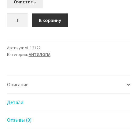
Очистить
Количество
В корзину
товара
AL
12122
Ботинки
Артикул:
AL 12122
Категория:
АHТИЛОПА
Антилопа
для
Мальчика
Описание
Детали
Отзывы (0)