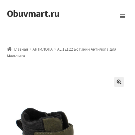
Obuvmart.ru
Перейти
Перейти
к
к
навигации
содержимому
Главная
АHТИЛОПА
AL 12122 Ботинки Антилопа для
Мальчика
🔍