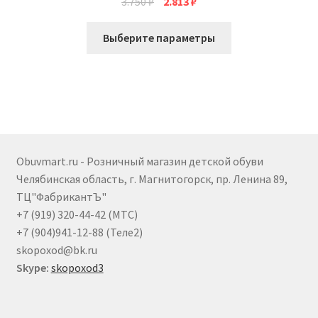
Первоначальная
Текущая
3.750
₽
2.813
₽
цена
цена:
Этот
составляла
2.813 ₽.
Выберите параметры
товар
3.750 ₽.
имеет
несколько
вариаций.
Опции
можно
выбрать
Obuvmart.ru - Розничный магазин детской обуви
на
Челябинская область, г. Магнитогорск, пр. Ленина 89,
странице
ТЦ"ФабрикантЪ"
товара.
+7 (919) 320-44-42 (МТС)
+7 (904)941-12-88 (Теле2)
skopoxod@bk.ru
Skype:
skopoxod3