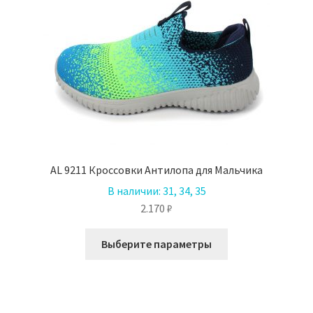
можно
выбрать
на
странице
товара.
AL 9211 Кроссовки Антилопа для Мальчика
В наличии:
31, 34, 35
2.170
₽
Этот
Выберите параметры
товар
имеет
несколько
вариаций.