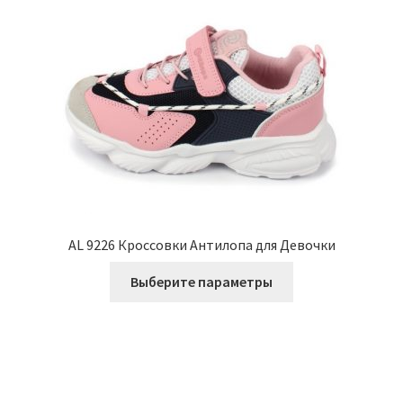
Опции
можно
выбрать
на
странице
товара.
AL 9226 Кроссовки Антилопа для Девочки
Этот
Выберите параметры
товар
имеет
несколько
вариаций.
Опции