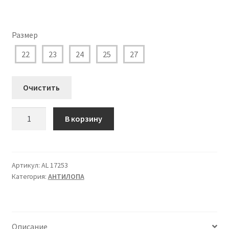
Размер
22
23
24
25
27
Очистить
Количество
В корзину
товара
AL
17253
Кроссовки
Артикул:
AL 17253
Категория:
АHТИЛОПА
Антилопа
для
Мальчика
Описание