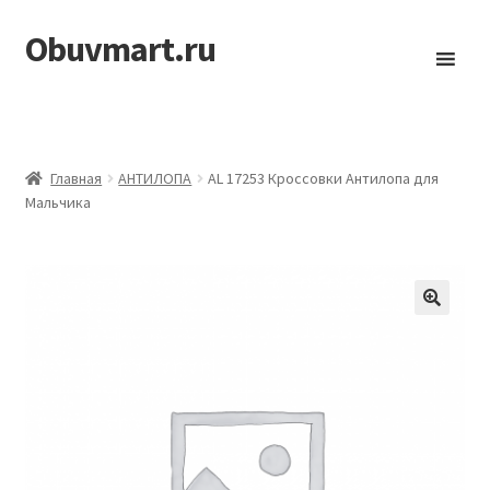
Obuvmart.ru
Перейти
Перейти
к
к
навигации
содержимому
Главная
АHТИЛОПА
AL 17253 Кроссовки Антилопа для
Мальчика
🔍