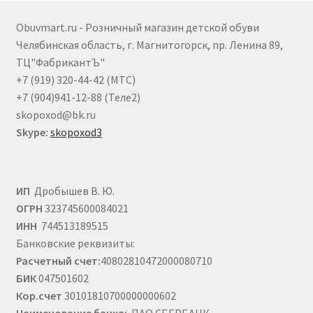
можно
выбрать
Obuvmart.ru - Розничный магазин детской обуви
на
Челябинская область, г. Магнитогорск, пр. Ленина 89,
странице
ТЦ"ФабрикантЪ"
товара.
+7 (919) 320-44-42 (МТС)
+7 (904)941-12-88 (Теле2)
skopoxod@bk.ru
Skype:
skopoxod3
ИП
Дробышев В. Ю.
ОГРН
323745600084021
ИНН
744513189515
Банковские реквизиты:
Расчетный счет:
40802810472000080710
БИК
047501602
Кор.счет
30101810700000000602