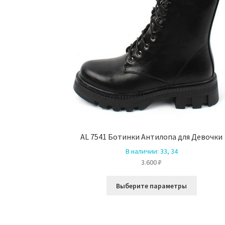
AL 7541 Ботинки Антилопа для Девочки
В наличии:
33, 34
3.600
₽
Этот
Выберите параметры
товар
имеет
несколь