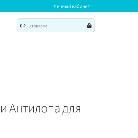
Личный кабинет
0
₽
0 товаров
ии Антилопа для