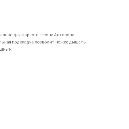
иально для жаркого сезона Антилопа
ильная подкладка позволит ножке дышать.
ушным.