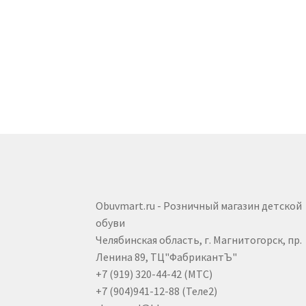
вариаци
Опции
можно
выбрать
на
страниц
товара.
Obuvmart.ru - Розничный магазин детской
обуви
Челябинская область, г. Магнитогорск, пр.
Ленина 89, ТЦ"ФабрикантЪ"
+7 (919) 320-44-42 (МТС)
+7 (904)941-12-88 (Теле2)