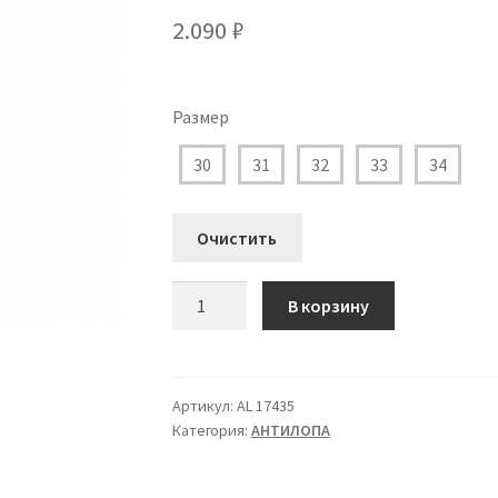
2.090
₽
Размер
30
31
32
33
34
Очистить
Количество
В корзину
товара
AL
17435
Сандалии
Артикул:
AL 17435
Категория:
АHТИЛОПА
Антилопа
для
Мальчика