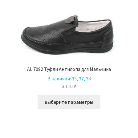
несколько
вариаций.
Опции
можно
выбрать
на
странице
товара.
AL 7092 Туфли Антилопа для Мальчика
В наличии:
33, 37, 38
3.110
₽
Этот
Выберите параметры
товар
имеет
несколько
вариаций.
Опции