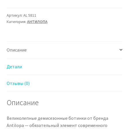
AL
5811
Ботинки
Артикул:
AL 5811
Категория:
АHТИЛОПА
Антилопа
для
Мальчика
Описание
Детали
Отзывы (0)
Описание
Великолепные демисезонные ботинки от бренда
Antilopa — обязательный элемент современного