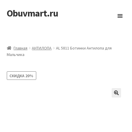
Obuvmart.ru
Перейти
Перейти
к
к
навигации
содержимому
Главная
АHТИЛОПА
AL 5811 Ботинки Антилопа для
Мальчика
СКИДКА
20%
🔍