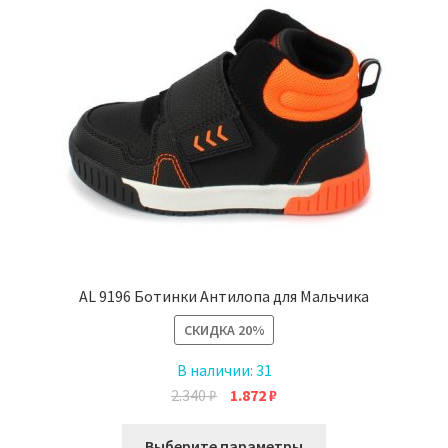
можно
выбрать
на
странице
товара.
AL 9196 Ботинки Антилопа для Мальчика
СКИДКА
20%
В наличии:
31
Первоначальная
Текущая
2.340
₽
1.872
₽
цена
цена:
Этот
составляла
1.872 ₽.
Выберите параметры