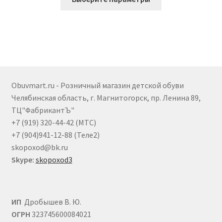
товар
2.340 ₽.
имеет
несколько
вариаций.
Опции
можно
выбрать
Obuvmart.ru - Розничный магазин детской обуви
на
Челябинская область, г. Магнитогорск, пр. Ленина 89,
странице
ТЦ"ФабрикантЪ"
товара.
+7 (919) 320-44-42 (МТС)
+7 (904)941-12-88 (Теле2)
skopoxod@bk.ru
Skype:
skopoxod3
ИП
Дробышев В. Ю.
ОГРН
323745600084021