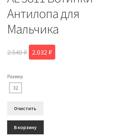
Антилопа для
Мальчика
Первоначальная
Текущая
2.540
₽
2.032
₽
цена
цена:
составляла
2.032 ₽.
Размер
2.540 ₽.
32
Очистить
Количество
В корзину
товара