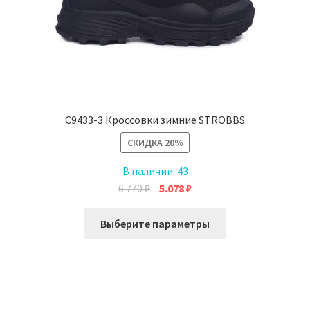
C9433-3 Кроссовки зимние STROBBS
СКИДКА
20%
В наличии:
43
Первоначальная
Текущая
6.770
₽
5.078
₽
цена
цена:
Этот
составляла
5.078 ₽.
Выберите параметры
товар
6.770 ₽.
имеет
несколько
вариаций.
Опции