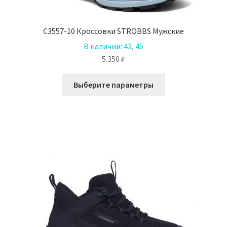
C3557-10 Кроссовки STROBBS Мужские
В наличии:
42, 45
5.350
₽
Этот
Выберите параметры
товар
имеет
несколько
вариаций.
Опции
можно
выбрать
на
странице
товара.