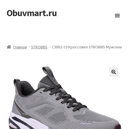
Obuvmart.ru
Перейти
Перейти
к
к
навигации
содержимому
Главная
STROBBS
C3882-19 Кроссовки STROBBS Мужские
🔍