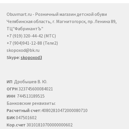
можно
выбрать
Obuvmart.ru - Розничный магазин детской обуви
на
Челябинская область, г. Магнитогорск, пр. Ленина 89,
странице
ТЦ"ФабрикантЪ"
товара.
+7 (919) 320-44-42 (МТС)
+7 (904)941-12-88 (Теле2)
skopoxod@bk.ru
Skype:
skopoxod3
ИП
Дробышев В. Ю.
ОГРН
323745600084021
ИНН
744513189515
Банковские реквизиты:
Расчетный счет:
40802810472000080710
БИК
047501602
Кор.счет
30101810700000000602