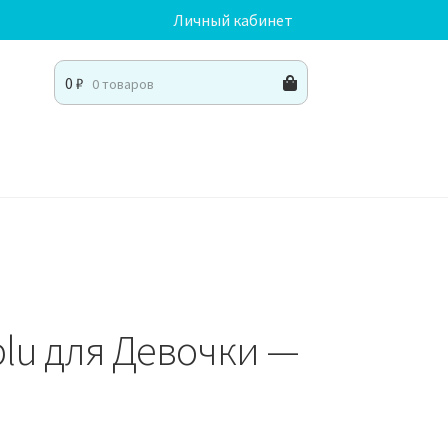
Личный кабинет
0
₽
0 товаров
blu для Девочки —