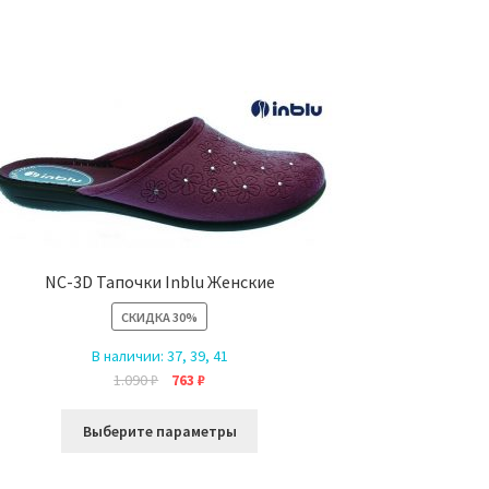
NC-3D Тапочки Inblu Женские
СКИДКА
30%
В наличии:
37, 39, 41
Первоначальная
Текущая
1.090
₽
763
₽
цена
цена:
Этот
составляла
763 ₽.
Выберите параметры
товар
1.090 ₽.
имеет