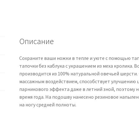
-
т.коричневый
Описание
Сохраните ваши ножки в тепле и уюте с помощью т
тапочки без каблука с украшением из меха кролика.
производится из 100% натуральной овечьей шерсти.
массажным воздействием, способствует улучшению ц
парникового эффекта даже в летний зной, поэтому н
время года. На подошву нанесено резиновое напыле
на ногу средней полноты.