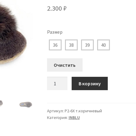
2.300
₽
Размер
36
38
39
40
Очистить
Количество
В корзину
товара
P2-
6X
Тапочки
Артикул:
P2-6X т.коричневый
Категория:
INBLU
Inblu
для
Девочки