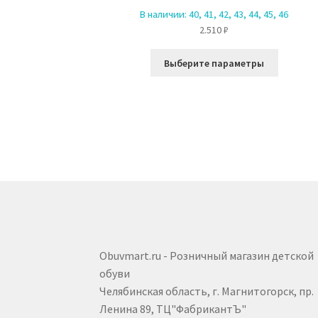
В наличии:
40, 41, 42, 43, 44, 45, 46
2.510
₽
Этот
Выберите параметры
товар
имеет
несколь
вариаци
Опции
можно
выбрать
на
страниц
товара.
Obuvmart.ru - Розничный магазин детской
обуви
Челябинская область, г. Магнитогорск, пр.
Ленина 89, ТЦ"ФабрикантЪ"