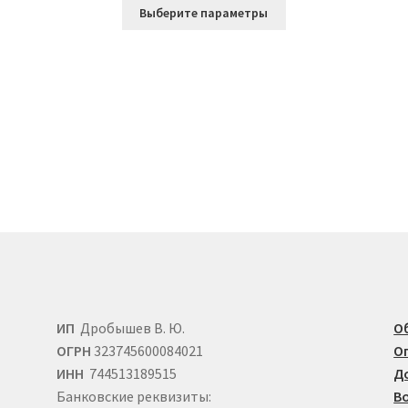
Этот
составляла
700 ₽.
Выберите параметры
товар
1.000 ₽.
имеет
несколько
вариаций.
Опции
можно
ко
выбрать
й.
на
странице
товара.
е
ИП
Дробышев В. Ю.
О
ОГРН
323745600084021
О
ИНН
744513189515
Д
Банковские реквизиты:
В