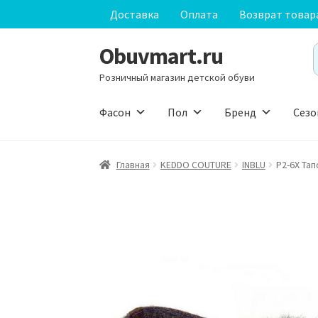
Доставка
Оплата
Возврат товар
Obuvmart.ru
Перейти
Перейти
S
к
к
f
Розничный магазин детской обуви
навигации
содержимому
Фасон
Пол
Бренд
Сезо
Главная
KEDDO COUTURE
INBLU
P2-6X Та