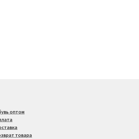
несколько
вариаций.
Опции
можно
выбрать
на
странице
товара.
бувь оптом
плата
оставка
озврат товара