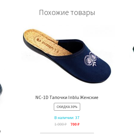
Похожие товары
NC-1D Тапочки Inblu Женские
СКИДКА
30%
В наличии:
37
Первоначальная
Текущая
1.000
₽
700
₽
цена
цена:
е