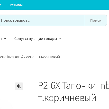
а
Отзывы
earch
or:
н
Сопутствующие товары
почки Inblu для Девочки — т.коричневый
P2-6X Тапочки In
🔍
т.коричневый