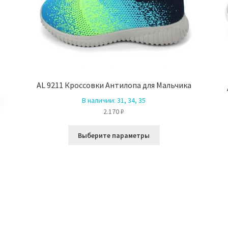
AL 9211 Кроссовки Антилопа для Мальчика
В наличии:
31, 34, 35
2.170
₽
Этот
Выберите параметры
товар
имеет
несколько
вариаций.
Опции
можно
выбрать
на