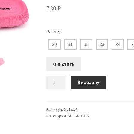
730
₽
Размер
30
31
32
33
34
3
Очистить
Количество
В корзину
товара
QL122K
Туфли
пляжные
Артикул:
QL122K
Категория:
АHТИЛОПА
Антилопа
для
Девочки