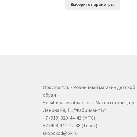
Этот
Выберите параметры
товар
имеет
несколь
вариаци
Опции
можно
выбрать
на
страниц
товара.
Obuvmart.ru - Розничный магазин детской
обуви
Челябинская область, г. Магнитогорск, пр.
Ленина 89, ТЦ"ФабрикантЪ"
+7 (919) 320-44-42 (МТС)
+7 (904)941-12-88 (Теле2)
skopoxod@bk.ru