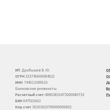
странице
товара.
ко
й.
е
ИП
Дробышев В. Ю.
О
ОГРН
323745600084021
О
ИНН
744513189515
Д
Банковские реквизиты:
В
Расчетный счет:
40802810472000080710
П
БИК
047501602
Кор.счет
30101810700000000602