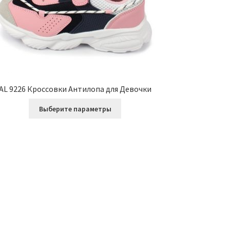
AL 9226 Кроссовки Антилопа для Девочки
Этот
Выберите параметры
товар
имеет
несколько
вариаций.
Опции
можно
выбрать
на
странице
товара.