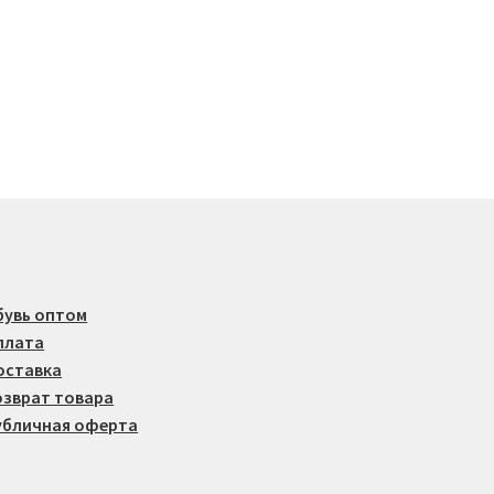
бувь оптом
плата
оставка
озврат товара
убличная оферта