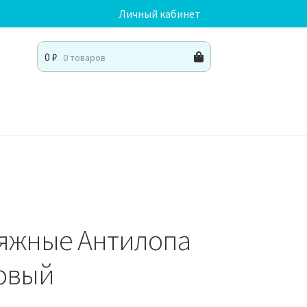
Личный кабинет
0
₽
0 товаров
ляжные Антилопа
зовый