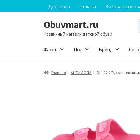
Доставка
Оплата
Возврат товар
Obuvmart.ru
Перейти
Перейти
S
к
к
f
Розничный магазин детской обуви
навигации
содержимому
Фасон
Пол
Бренд
Сезо
Главная
АHТИЛОПА
QL122K Туфли пляжны