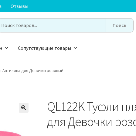
а
Отзывы
earch
or:
н
Сопутствующие товары
е Антилопа для Девочки розовый
QL122K Туфли п
🔍
для Девочки ро